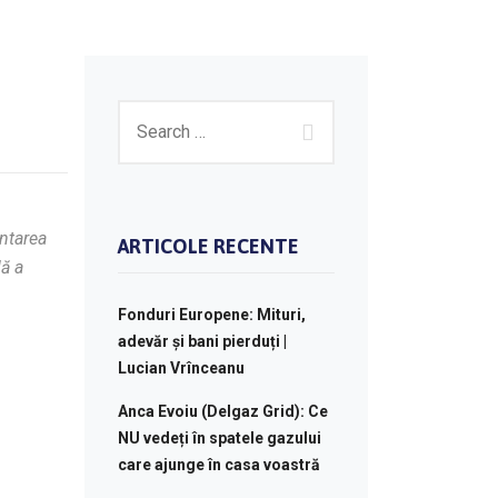
entarea
ARTICOLE RECENTE
lă a
Fonduri Europene: Mituri,
adevăr și bani pierduți |
Lucian Vrînceanu
Anca Evoiu (Delgaz Grid): Ce
NU vedeți în spatele gazului
care ajunge în casa voastră