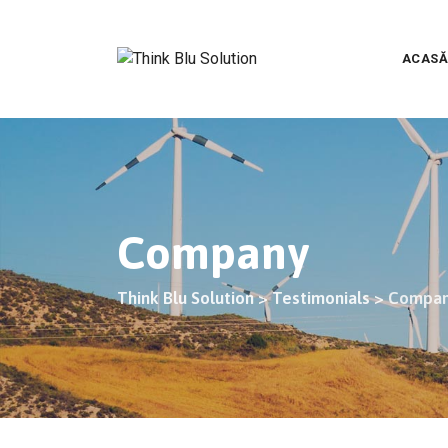
Skip
to
content
ACASĂ
Company
Think Blu Solution
>
Testimonials
>
Compa