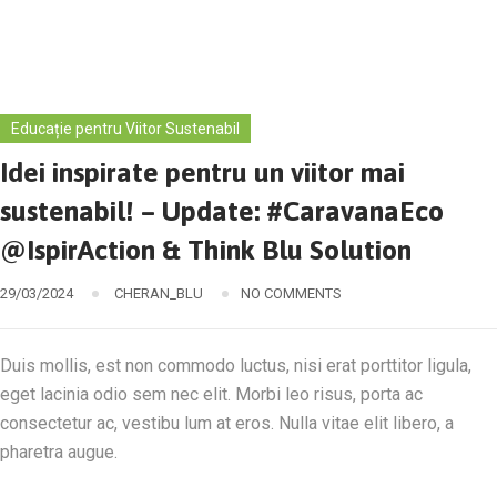
Educație pentru Viitor Sustenabil
Idei inspirate pentru un viitor mai
sustenabil! – Update: #CaravanaEco
@IspirAction & Think Blu Solution
29/03/2024
CHERAN_BLU
NO COMMENTS
Duis mollis, est non commodo luctus, nisi erat porttitor ligula,
eget lacinia odio sem nec elit. Morbi leo risus, porta ac
consectetur ac, vestibu lum at eros. Nulla vitae elit libero, a
pharetra augue.