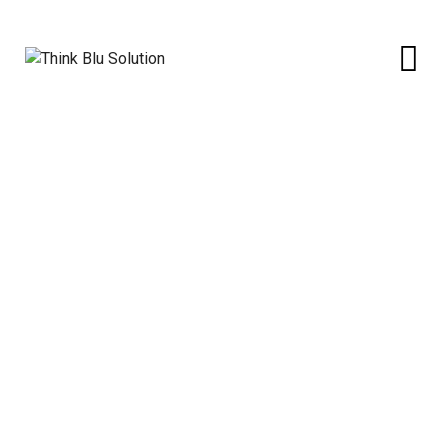
Skip
to
content
Archives
Think Blu Solution
>
2024
>
martie