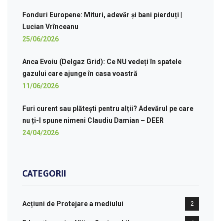
Fonduri Europene: Mituri, adevăr și bani pierduți |
Lucian Vrînceanu
25/06/2026
Anca Evoiu (Delgaz Grid): Ce NU vedeți în spatele
gazului care ajunge în casa voastră
11/06/2026
Furi curent sau plătești pentru alții? Adevărul pe care
nu ți-l spune nimeni Claudiu Damian – DEER
24/04/2026
CATEGORII
Acțiuni de Protejare a mediului
2