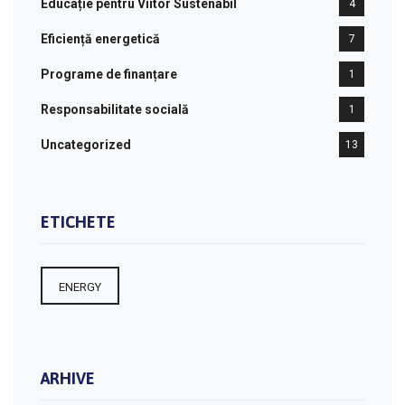
Educație pentru Viitor Sustenabil
4
Eficiență energetică
7
Programe de finanțare
1
Responsabilitate socială
1
Uncategorized
13
ETICHETE
ENERGY
ARHIVE