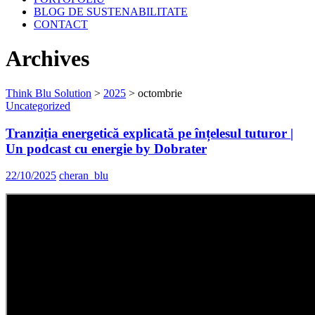
BLOG DE SUSTENABILITATE
CONTACT
Archives
Think Blu Solution
>
2025
>
octombrie
Uncategorized
Tranziția energetică explicată pe înțelesul tuturor |
Un podcast cu energie by Dobrater
22/10/2025
cheran_blu