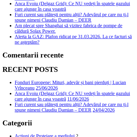
Anca Evoiu (Delgaz Grid): Ce NU vedeți în spatele gazului
care ajunge în casa voastră
Furi curent sau plătești pentru alții? Adevărul pe care nu ți-l
spune nimeni Claudiu Damian – DEER
Am plecat spre Shanghai să vizitez fabrica de pompe de
căldură Solax Power.
Alerta la GAZ: Plafon ridicat pe 31.03.2026. La ce facturi să
ne așteptăm?
Comentarii recente
RECENT POSTS
Fonduri Europene: Mituri, adevăr și bani pierduți | Lucian
Vrînceanu
25/06/2026
Anca Evoiu (Delgaz Grid): Ce NU vedeți în spatele gazului
care ajunge în casa voastră
11/06/2026
Furi curent sau plătești pentru alții? Adevărul pe care nu ți-l
spune nimeni Claudiu Damian – DEER
24/04/2026
Categorii
Acțiuni de Protejare a mediului
2