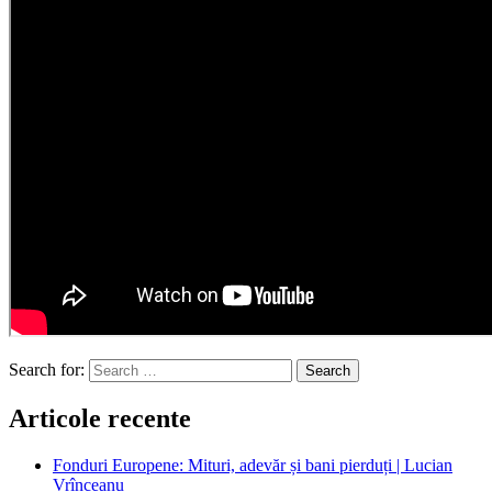
Search for:
Search
Articole recente
Fonduri Europene: Mituri, adevăr și bani pierduți | Lucian
Vrînceanu