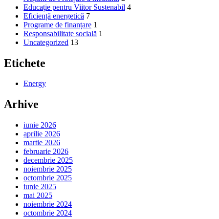
Educație pentru Viitor Sustenabil
4
Eficiență energetică
7
Programe de finanțare
1
Responsabilitate socială
1
Uncategorized
13
Etichete
Energy
Arhive
iunie 2026
aprilie 2026
martie 2026
februarie 2026
decembrie 2025
noiembrie 2025
octombrie 2025
iunie 2025
mai 2025
noiembrie 2024
octombrie 2024