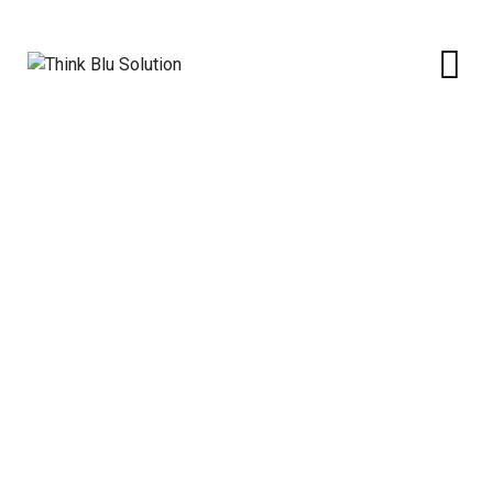
Lacto Solomonescu: exemplu
de sutenabilitate în Jud.
Botoșani
Think Blu Solution
>
Portfolio
>
Un Pas Înainte către
Sustenabilitate: Cum a Transformat LACTO
SOLOMONESCU Soarele în Energie Verde în Județul
Botoșani