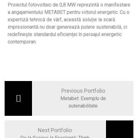
Proiectul fotovoltaic de 0,8 MW reprezintă o manifestare
a angajamentului METABET pentru viitorul energetic. Cu o
expertiză tehnică de vârf, această soluție la scară
impresionantă nu doar generează putere sustenabilă, ci
redefinește standardul eficienței în peisajul energetic
contemporan.
Previous Portfolio
Metabet: Exemplu de
sutenabilitate
Next Portfolio
De la Succes la Excelență: Think