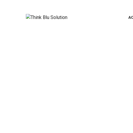
A
Inregistrare clie
Think Blu Solution
>
Inregistrare clienti Fondul