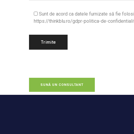
Sunt de acord ca datele furnizate să fie folos
https://thinkblu.ro/gdpr-politica-de-confidentialit
SUNĂ UN CONSULTANT