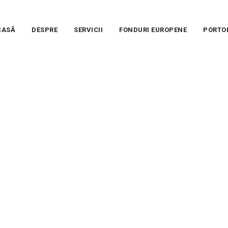
CASĂ
DESPRE
SERVICII
FONDURI EUROPENE
PORTO
nti Fondul Pentru Mode
 Pentru Modernizare